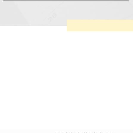
Diese Cookies sind erforderlich, um die grundlegende
Funktionalität der Website zu sichern.
Tracking- und Targeting-Cookies
Diese Cookies sind erforderlich, um unsere Website auf Ihre
Bedürfnisse hin zu optimieren. Hierzu gehört eine
bedarfsgerechte Gestaltung und fortlaufende Verbesserung
unseres Angebotes einschließlich der Verknüpfung zu
Social-Media-Angeboten von z.B. Facebook und LinkedIn.
Betreibercookies
Diese Cookies sind erforderlich, um z.B. Google Maps zu
nutzen oder eingebettete Videos abspielen zu können.