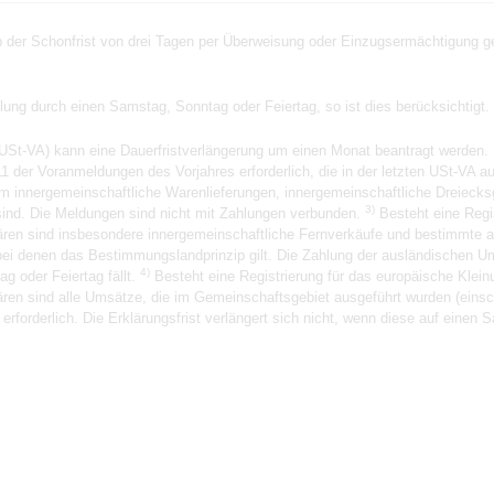
der Schonfrist von drei Tagen per Überweisung oder Einzugsermächtigung gez
hlung durch einen Samstag, Sonntag oder Feiertag, so ist dies berücksichtigt.
USt-VA) kann eine Dauerfristverlängerung um einen Monat beantragt werden. 
1 der Voranmeldungen des Vorjahres erforderlich, die in der letzten USt-VA 
m innergemeinschaftliche Warenlieferungen, innergemeinschaftliche Dreieck
3)
ind. Die Meldungen sind nicht mit Zahlungen verbunden.
Besteht eine Regi
klären sind insbesondere innergemeinschaftliche Fernverkäufe und bestimmte 
ei denen das Bestimmungslandprinzip gilt. Die Zahlung der ausländischen Ums
4)
g oder Feiertag fällt.
Besteht eine Registrierung für das europäische Kle
klären sind alle Umsätze, die im Gemeinschaftsgebiet ausgeführt wurden (eins
forderlich. Die Erklärungsfrist verlängert sich nicht, wenn diese auf einen S