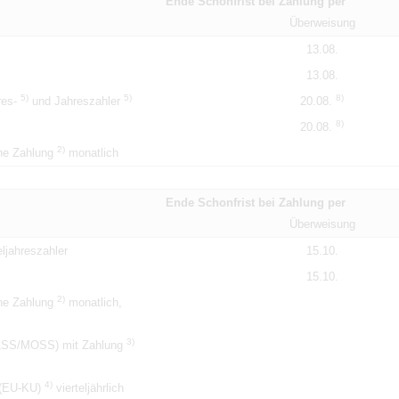
Ende Schonfrist bei Zahlung per
Überweisung
13.08.
13.08.
5)
5)
8)
hres-
und Jahreszahler
20.08.
8)
20.08.
2)
ne Zahlung
monatlich
Ende Schonfrist bei Zahlung per
Überweisung
ljahreszahler
15.10.
15.10.
2)
ne Zahlung
monatlich,
3)
M1SS/MOSS) mit Zahlung
4)
 (EU-KU)
vierteljährlich