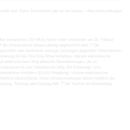
ahlt wird. Keine Schonfristen gibt es bei Voraus- / Abschlusszahlungen,
Bei monatlichen USt-VA ist hierfür unter Umständen am 10. Februar
2)
auf die Umsatzsteuer-Vorauszahlung angerechnet wird.
Die
sgeschäfte oder bestimmte sonstige Leistungen gegenüber Unternehmern
strierung für das One-Stop-Shop-Verfahren, müssen elektronische
auf elektronischem Weg erbrachte Dienstleistungen, die an
atzsteuer ist zum Steuertermin fällig. Die Erklärungs- bzw.
inunternehmer-Verfahren (EU-KU-Regelung), müssen elektronische
chließlich Deutschland). Diese Umsatzmeldungen dienen lediglich der
5)
amstag, Sonntag oder Feiertag fällt.
Die Termine für Kleinbeträge