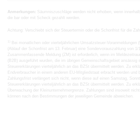
Anmerkungen:
Säumniszuschläge werden nicht erhoben, wenn innerhalb 
die bar oder mit Scheck gezahlt werden.
Achtung:
Verschiebt sich der Steuertermin oder die Schonfrist für die Za
1)
Bei monatlichen oder vierteljährlichen Umsatzsteuer-Voranmeldungen (
(Ablauf der Schonfrist am 13. Februar) eine Sondervorauszahlung von 1/1
Zusammenfassende Meldung (ZM) ist erforderlich, wenn im Meldezeitrau
(B2B) ausgeführt wurden, die im übrigen Gemeinschaftsgebiet ansässig s
Steuererklärungen vierteljährlich an das BZSt übermittelt werden. Zu er
Endverbraucher in einem anderen EU-Mitgliedstaat erbracht werden und b
Zahlungsfrist verlängert sich nicht, wenn diese auf einen Samstag, Sonnta
Steuererklärungen vierteljährlich an das BZSt übermittelt werden. Zu er
Überwachung der Kleinunternehmergrenze. Zahlungen sind insoweit nicht er
können nach den Bestimmungen der jeweiligen Gemeinde abweichen.